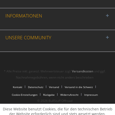
INFORMATIONEN
UNSERE COMMUNITY
* Alle Preise inkl. gesetzl. Mehrwertsteuer zzgl.
Versandkosten
und ggf.
Nachnahmegebühren, wenn nicht anders beschrieben
Kontakt
Datenschutz
Versand
Versand in die Schweiz
Cookie-Einstellungen
Rückgabe
Widerrufsrecht
Impressum
© 2026 BullStuff Offroad
Diese Website benutzt Cookies, die für den technischen Betrieb
der Website erforderlich sind und stets gesetzt werden.