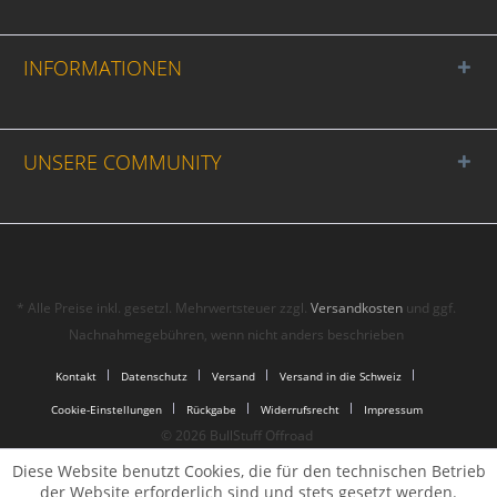
INFORMATIONEN
UNSERE COMMUNITY
* Alle Preise inkl. gesetzl. Mehrwertsteuer zzgl.
Versandkosten
und ggf.
Nachnahmegebühren, wenn nicht anders beschrieben
Kontakt
Datenschutz
Versand
Versand in die Schweiz
Cookie-Einstellungen
Rückgabe
Widerrufsrecht
Impressum
© 2026 BullStuff Offroad
Diese Website benutzt Cookies, die für den technischen Betrieb
der Website erforderlich sind und stets gesetzt werden.