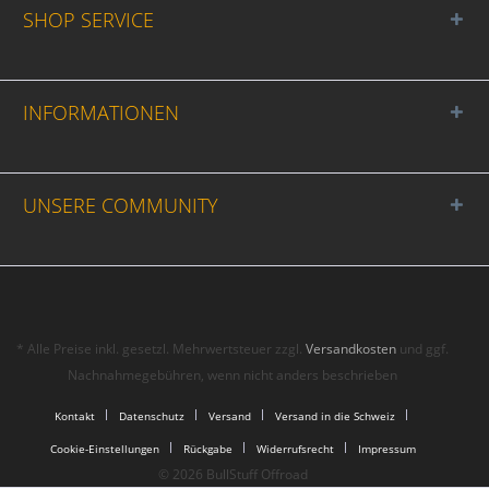
SHOP SERVICE
INFORMATIONEN
UNSERE COMMUNITY
* Alle Preise inkl. gesetzl. Mehrwertsteuer zzgl.
Versandkosten
und ggf.
Nachnahmegebühren, wenn nicht anders beschrieben
Kontakt
Datenschutz
Versand
Versand in die Schweiz
Cookie-Einstellungen
Rückgabe
Widerrufsrecht
Impressum
© 2026 BullStuff Offroad