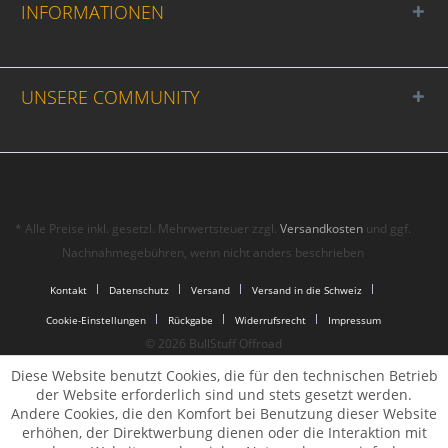
INFORMATIONEN
UNSERE COMMUNITY
* Alle Preise inkl. gesetzl. Mehrwertsteuer zzgl.
Versandkosten
und ggf.
Nachnahmegebühren, wenn nicht anders beschrieben
Kontakt
Datenschutz
Versand
Versand in die Schweiz
Cookie-Einstellungen
Rückgabe
Widerrufsrecht
Impressum
© 2026 BullStuff Offroad
Diese Website benutzt Cookies, die für den technischen Betrieb
der Website erforderlich sind und stets gesetzt werden.
Andere Cookies, die den Komfort bei Benutzung dieser Website
erhöhen, der Direktwerbung dienen oder die Interaktion mit