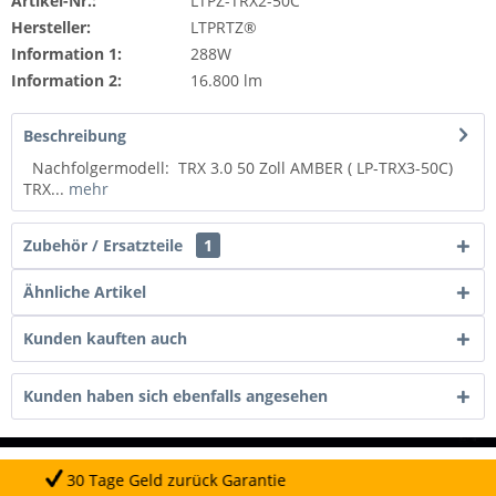
Artikel-Nr.:
LTPZ-TRX2-50C
Hersteller:
LTPRTZ®
Information 1:
288W
Information 2:
16.800 lm
Beschreibung
Nachfolgermodell: TRX 3.0 50 Zoll AMBER ( LP-TRX3-50C)
TRX...
mehr
Zubehör / Ersatzteile
1
Ähnliche Artikel
Kunden kauften auch
Kunden haben sich ebenfalls angesehen
ld zurück Garantie
Tägli