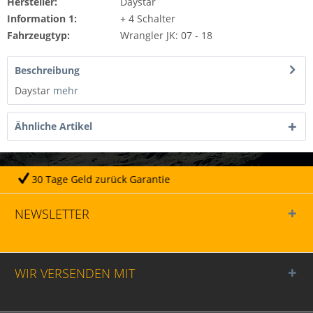
Hersteller:
Daystar
Information 1:
+ 4 Schalter
Fahrzeugtyp:
Wrangler JK: 07 - 18
Beschreibung
Daystar
mehr
Ähnliche Artikel
 zurück Garantie
Täglich
NEWSLETTER
WIR VERSENDEN MIT