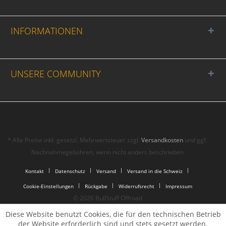
INFORMATIONEN
UNSERE COMMUNITY
* Alle Preise inkl. gesetzl. Mehrwertsteuer zzgl.
Versandkosten
und ggf.
Nachnahmegebühren, wenn nicht anders beschrieben
Kontakt
Datenschutz
Versand
Versand in die Schweiz
Cookie-Einstellungen
Rückgabe
Widerrufsrecht
Impressum
© 2026 BullStuff Offroad
Diese Website benutzt Cookies, die für den technischen Betrieb
der Website erforderlich sind und stets gesetzt werden.