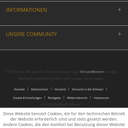
INFORMATIONEN
UNSERE COMMUNITY
* Alle Preise inkl. gesetzl. Mehrwertsteuer zzgl.
Versandkosten
und ggf.
Nachnahmegebühren, wenn nicht anders beschrieben
Kontakt
Datenschutz
Versand
Versand in die Schweiz
Cookie-Einstellungen
Rückgabe
Widerrufsrecht
Impressum
© 2026 BullStuff Offroad
Diese Website benutzt Cookies, die für den technischen Betrieb
der Website erforderlich sind und stets gesetzt werden.
Andere Cookies, die den Komfort bei Benutzung dieser Website