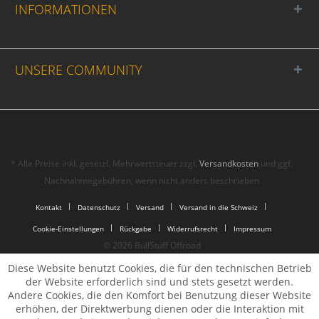
INFORMATIONEN
UNSERE COMMUNITY
* Alle Preise inkl. gesetzl. Mehrwertsteuer zzgl.
Versandkosten
und ggf.
Nachnahmegebühren, wenn nicht anders beschrieben
Kontakt
Datenschutz
Versand
Versand in die Schweiz
Cookie-Einstellungen
Rückgabe
Widerrufsrecht
Impressum
© 2026 BullStuff Offroad
Diese Website benutzt Cookies, die für den technischen Betrieb
der Website erforderlich sind und stets gesetzt werden.
Andere Cookies, die den Komfort bei Benutzung dieser Website
erhöhen, der Direktwerbung dienen oder die Interaktion mit