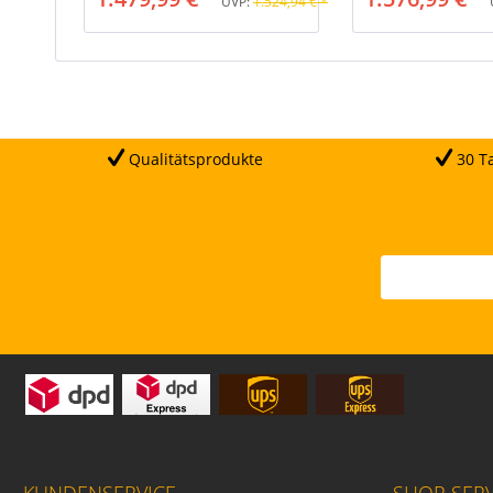
UVP:
1.524,94 € *
Qualitätsprodukte
30 Ta
KUNDENSERVICE
SHOP SERV