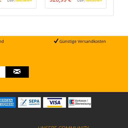
UVP:
964,96 € *
UVP:
954,99 € *
nd
Günstige Versandkosten
UNSERE COMMUNITY