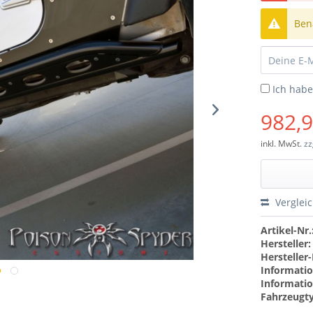
Bena
Ich hab
982,9
inkl. MwSt.
zz
Verglei
Artikel-Nr.
Hersteller:
Hersteller-
Informatio
Informatio
Fahrzeugt