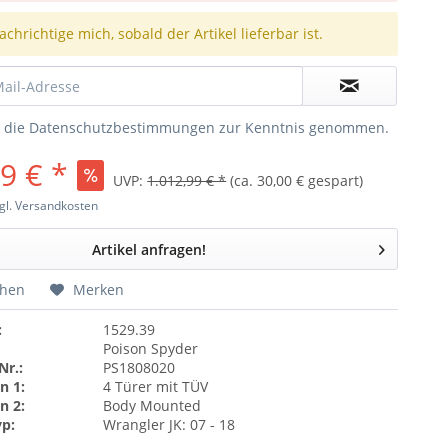
chrichtige mich, sobald der Artikel lieferbar ist.
e die
Datenschutzbestimmungen
zur Kenntnis genommen.
9 € *
UVP:
1.012,99 € *
(ca. 30,00 € gespart)
gl. Versandkosten
Artikel anfragen!
chen
Merken
:
1529.39
Poison Spyder
Nr.:
PS1808020
n 1:
4 Türer mit TÜV
n 2:
Body Mounted
yp:
Wrangler JK: 07 - 18