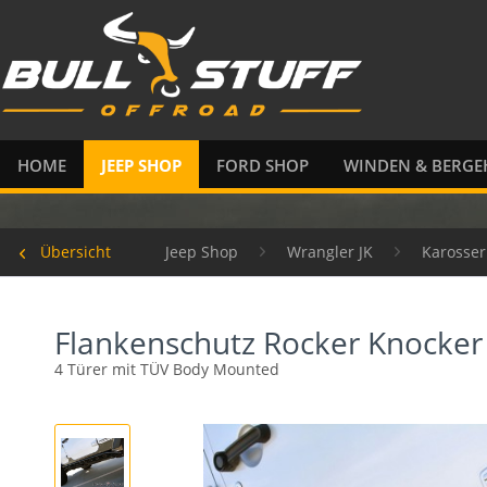
HOME
JEEP SHOP
FORD SHOP
WINDEN & BERGE
Übersicht
Jeep Shop
Wrangler JK
Karosser
Flankenschutz Rocker Knocker
4 Türer mit TÜV Body Mounted