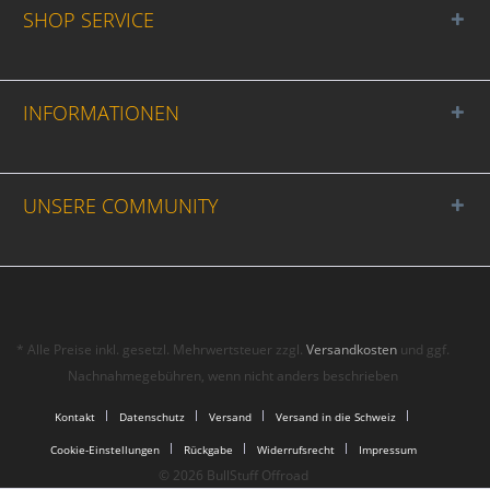
SHOP SERVICE
INFORMATIONEN
UNSERE COMMUNITY
* Alle Preise inkl. gesetzl. Mehrwertsteuer zzgl.
Versandkosten
und ggf.
Nachnahmegebühren, wenn nicht anders beschrieben
Kontakt
Datenschutz
Versand
Versand in die Schweiz
Cookie-Einstellungen
Rückgabe
Widerrufsrecht
Impressum
© 2026 BullStuff Offroad