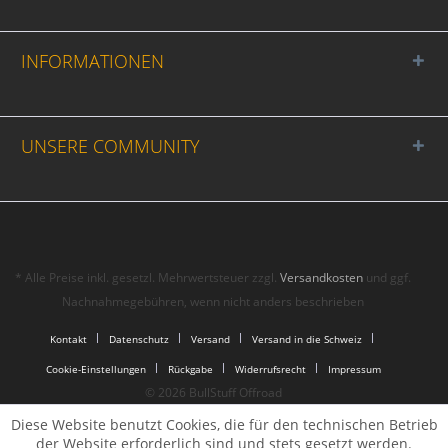
INFORMATIONEN
UNSERE COMMUNITY
* Alle Preise inkl. gesetzl. Mehrwertsteuer zzgl.
Versandkosten
und ggf.
Nachnahmegebühren, wenn nicht anders beschrieben
Kontakt
Datenschutz
Versand
Versand in die Schweiz
Cookie-Einstellungen
Rückgabe
Widerrufsrecht
Impressum
© 2026 BullStuff Offroad
Diese Website benutzt Cookies, die für den technischen Betrieb
der Website erforderlich sind und stets gesetzt werden.