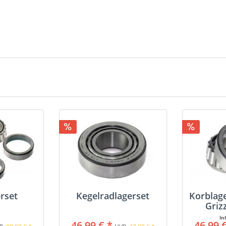
rset
Kegelradlagerset
Korblag
Griz
In
46,99 € *
46,99 