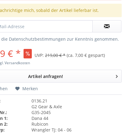
chrichtige mich, sobald der Artikel lieferbar ist.
e die
Datenschutzbestimmungen
zur Kenntnis genommen.
9 € *
UVP:
219,00 € *
(ca. 7,00 € gespart)
gl. Versandkosten
Artikel anfragen!
chen
Merken
:
0136.21
G2 Gear & Axle
Nr.:
G35-2045
n 1:
Dana 44
n 2:
Rubicon
yp:
Wrangler TJ: 04 - 06