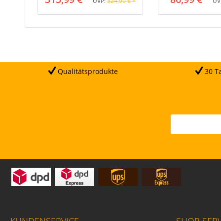
UVP:
324,99 € *
UV
Qualitätsprodukte
30 Ta
KUNDENSERVICE
SHOP SERV