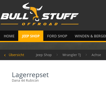
HOME
JEEP SHOP
FORD SHOP
WINDEN & BERGE
Übersicht
Jeep Shop
Wrangler TJ
Achse
Lagerrepset
Dana 44 Rubicon