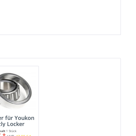
er für Youkon
zly Locker
halt
1 Stück
€ *