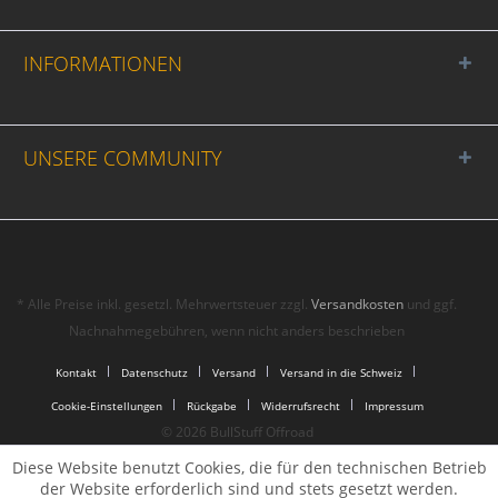
INFORMATIONEN
UNSERE COMMUNITY
* Alle Preise inkl. gesetzl. Mehrwertsteuer zzgl.
Versandkosten
und ggf.
Nachnahmegebühren, wenn nicht anders beschrieben
Kontakt
Datenschutz
Versand
Versand in die Schweiz
Cookie-Einstellungen
Rückgabe
Widerrufsrecht
Impressum
© 2026 BullStuff Offroad
Diese Website benutzt Cookies, die für den technischen Betrieb
der Website erforderlich sind und stets gesetzt werden.