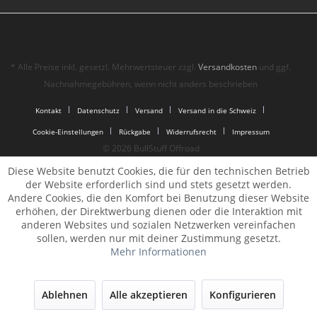
* Alle Preise inkl. gesetzl. Mehrwertsteuer zzgl.
Versandkosten
und ggf.
Nachnahmegebühren, wenn nicht anders beschrieben
Kontakt
Datenschutz
Versand
Versand in die Schweiz
Cookie-Einstellungen
Rückgabe
Widerrufsrecht
Impressum
© 2026 BullStuff Offroad
Diese Website benutzt Cookies, die für den technischen Betrieb
der Website erforderlich sind und stets gesetzt werden.
Andere Cookies, die den Komfort bei Benutzung dieser Website
erhöhen, der Direktwerbung dienen oder die Interaktion mit
anderen Websites und sozialen Netzwerken vereinfachen
sollen, werden nur mit deiner Zustimmung gesetzt.
Mehr Informationen
Ablehnen
Alle akzeptieren
Konfigurieren