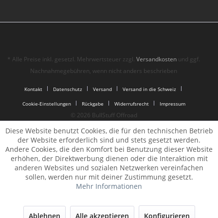
* Alle Preise inkl. gesetzl. Mehrwertsteuer zzgl.
Versandkosten
und ggf.
Nachnahmegebühren, wenn nicht anders beschrieben
Kontakt
Datenschutz
Versand
Versand in die Schweiz
Cookie-Einstellungen
Rückgabe
Widerrufsrecht
Impressum
© 2026 BullStuff Offroad
Diese Website benutzt Cookies, die für den technischen Betrieb
der Website erforderlich sind und stets gesetzt werden.
Andere Cookies, die den Komfort bei Benutzung dieser Website
erhöhen, der Direktwerbung dienen oder die Interaktion mit
anderen Websites und sozialen Netzwerken vereinfachen
sollen, werden nur mit deiner Zustimmung gesetzt.
Mehr Informationen
Ablehnen
Alle akzeptieren
Konfigurieren