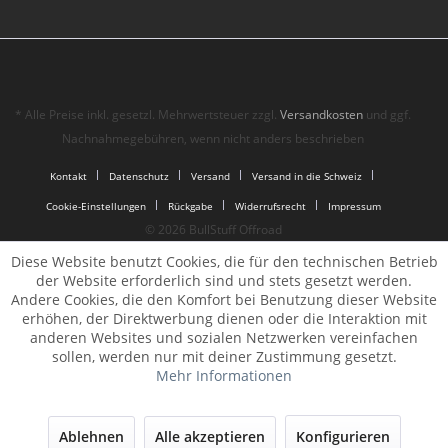
* Alle Preise inkl. gesetzl. Mehrwertsteuer zzgl.
Versandkosten
und ggf.
Nachnahmegebühren, wenn nicht anders beschrieben
Kontakt
Datenschutz
Versand
Versand in die Schweiz
Cookie-Einstellungen
Rückgabe
Widerrufsrecht
Impressum
© 2026 BullStuff Offroad
Diese Website benutzt Cookies, die für den technischen Betrieb
der Website erforderlich sind und stets gesetzt werden.
Andere Cookies, die den Komfort bei Benutzung dieser Website
erhöhen, der Direktwerbung dienen oder die Interaktion mit
anderen Websites und sozialen Netzwerken vereinfachen
sollen, werden nur mit deiner Zustimmung gesetzt.
Mehr Informationen
Ablehnen
Alle akzeptieren
Konfigurieren