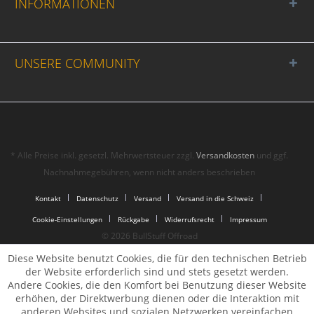
INFORMATIONEN
UNSERE COMMUNITY
* Alle Preise inkl. gesetzl. Mehrwertsteuer zzgl.
Versandkosten
und ggf.
Nachnahmegebühren, wenn nicht anders beschrieben
Kontakt
Datenschutz
Versand
Versand in die Schweiz
Cookie-Einstellungen
Rückgabe
Widerrufsrecht
Impressum
© 2026 BullStuff Offroad
Diese Website benutzt Cookies, die für den technischen Betrieb
der Website erforderlich sind und stets gesetzt werden.
Andere Cookies, die den Komfort bei Benutzung dieser Website
erhöhen, der Direktwerbung dienen oder die Interaktion mit
anderen Websites und sozialen Netzwerken vereinfachen