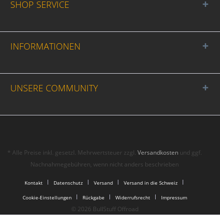
SHOP SERVICE
INFORMATIONEN
UNSERE COMMUNITY
* Alle Preise inkl. gesetzl. Mehrwertsteuer zzgl.
Versandkosten
und ggf.
Nachnahmegebühren, wenn nicht anders beschrieben
Kontakt
Datenschutz
Versand
Versand in die Schweiz
Cookie-Einstellungen
Rückgabe
Widerrufsrecht
Impressum
© 2026 BullStuff Offroad