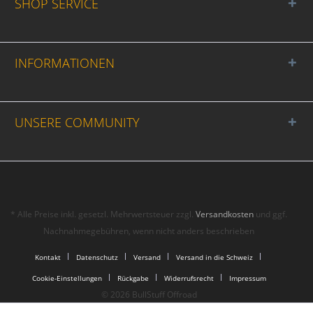
SHOP SERVICE
INFORMATIONEN
UNSERE COMMUNITY
* Alle Preise inkl. gesetzl. Mehrwertsteuer zzgl.
Versandkosten
und ggf.
Nachnahmegebühren, wenn nicht anders beschrieben
Kontakt
Datenschutz
Versand
Versand in die Schweiz
Cookie-Einstellungen
Rückgabe
Widerrufsrecht
Impressum
© 2026 BullStuff Offroad