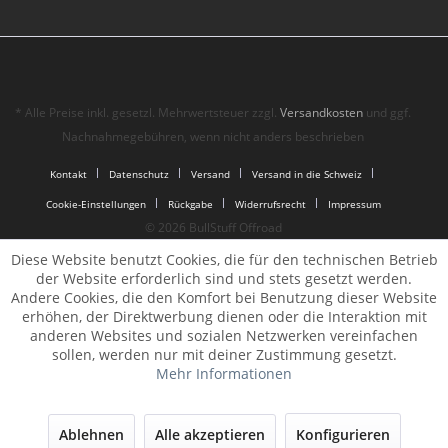
* Alle Preise inkl. gesetzl. Mehrwertsteuer zzgl.
Versandkosten
und ggf.
Nachnahmegebühren, wenn nicht anders beschrieben
Kontakt
Datenschutz
Versand
Versand in die Schweiz
Cookie-Einstellungen
Rückgabe
Widerrufsrecht
Impressum
© 2026 BullStuff Offroad
Diese Website benutzt Cookies, die für den technischen Betrieb
der Website erforderlich sind und stets gesetzt werden.
Andere Cookies, die den Komfort bei Benutzung dieser Website
erhöhen, der Direktwerbung dienen oder die Interaktion mit
anderen Websites und sozialen Netzwerken vereinfachen
sollen, werden nur mit deiner Zustimmung gesetzt.
Mehr Informationen
Ablehnen
Alle akzeptieren
Konfigurieren