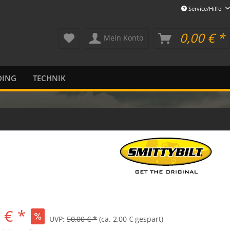
Service/Hilfe
0,00 € *
Mein Konto
DING
TECHNIK
 € *
UVP:
50,00 € *
(ca. 2,00 € gespart)