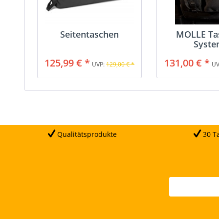
Seitentaschen
MOLLE Ta
Syst
125,99 € *
131,00 € *
UVP:
129,00 € *
UV
Qualitätsprodukte
30 Ta