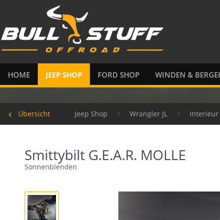
HOME
JEEP SHOP
FORD SHOP
WINDEN & BERGE
Übersicht
Jeep Shop
Wrangler JL
Interieu
Smittybilt G.E.A.R. MOLLE
Sonnenblenden