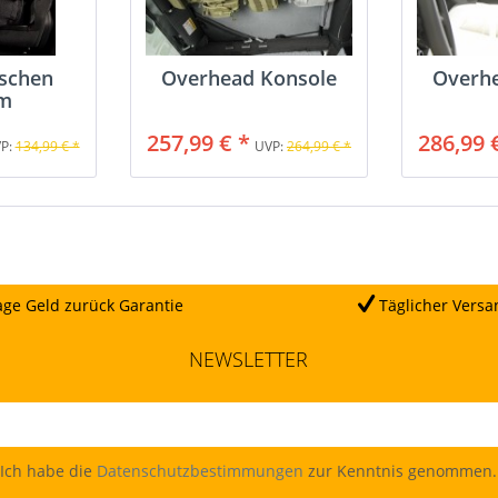
schen
Overhead Konsole
Overh
em
257,99 € *
286,99 
P:
134,99 € *
UVP:
264,99 € *
ge Geld zurück Garantie
Täglicher Versa
NEWSLETTER
Ich habe die
Datenschutzbestimmungen
zur Kenntnis genommen.