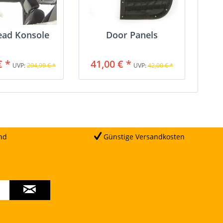
ead Konsole
Door Panels
€ *
41,00 € *
UVP:
294,99 € *
UVP:
42,00 € *
nd
Günstige Versandkosten