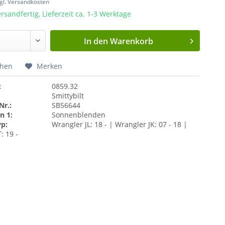
gl. Versandkosten
rsandfertig, Lieferzeit ca. 1-3 Werktage
In den
Warenkorb
chen
Merken
:
0859.32
Smittybilt
Nr.:
SB56644
n 1:
Sonnenblenden
yp:
Wrangler JL: 18 - | Wrangler JK: 07 - 18 |
: 19 -