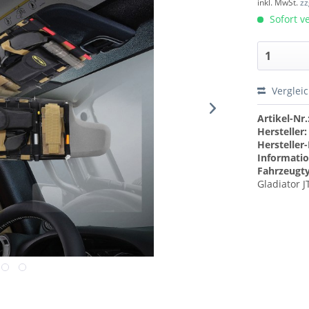
inkl. MwSt.
zz
Sofort ve
Verglei
Artikel-Nr.
Hersteller:
Hersteller-
Informatio
Fahrzeugt
Gladiator JT