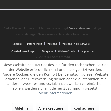
* Alle Preise inkl. gesetzl. Mehrwertsteuer zzgl.
Versandkosten
und ggf.
Nachnahmegebühren, wenn nicht anders beschrieben
Kontakt
Datenschutz
Versand
Versand in die Schweiz
Cookie-Einstellungen
Rückgabe
Widerrufsrecht
Impressum
© 2026 BullStuff Offroad
Diese Website benutzt Cookies, die für den technischen Betrieb
der Website erforderlich sind und stets gesetzt werden.
Andere Cookies, die den Komfort bei Benutzung dieser Website
erhöhen, der Direktwerbung dienen oder die Interaktion mit
anderen Websites und sozialen Netzwerken vereinfachen
sollen, werden nur mit deiner Zustimmung gesetzt.
Mehr Informationen
Ablehnen
Alle akzeptieren
Konfigurieren