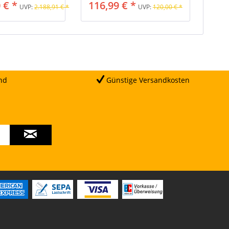
 € *
116,99 € *
UVP:
2.188,91 € *
UVP:
120,00 € *
nd
Günstige Versandkosten