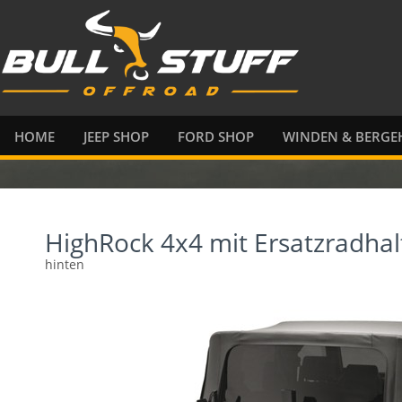
HOME
JEEP SHOP
FORD SHOP
WINDEN & BERGEH
HighRock 4x4 mit Ersatzradhal
hinten