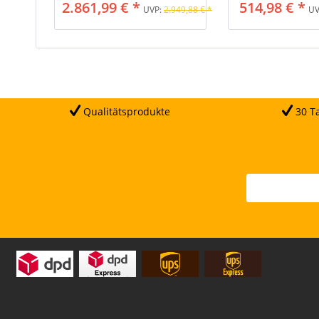
2.861,99 € *
514,98 € *
UVP:
2.949,88 € *
UV
Qualitätsprodukte
30 Ta