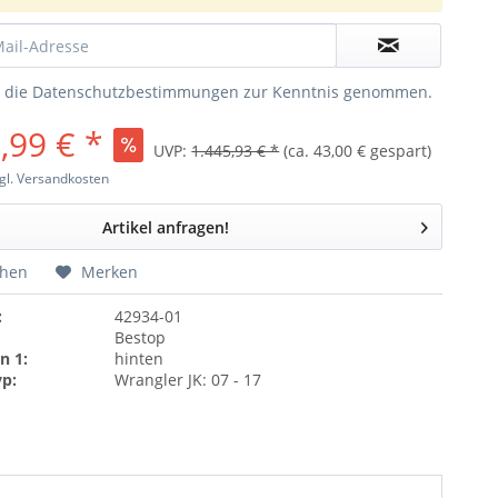
e die
Datenschutzbestimmungen
zur Kenntnis genommen.
,99 € *
UVP:
1.445,93 € *
(ca. 43,00 € gespart)
gl. Versandkosten
Artikel anfragen!
chen
Merken
:
42934-01
Bestop
n 1:
hinten
yp:
Wrangler JK: 07 - 17