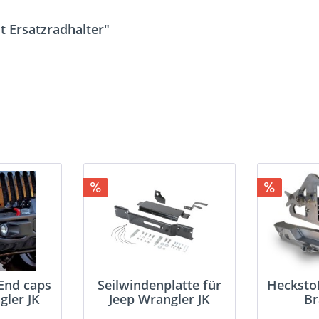
t Ersatzradhalter"
End caps
Seilwindenplatte für
Hecksto
gler JK
Jeep Wrangler JK
Br