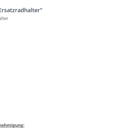
rsatzradhalter"
lter
nehmigung: