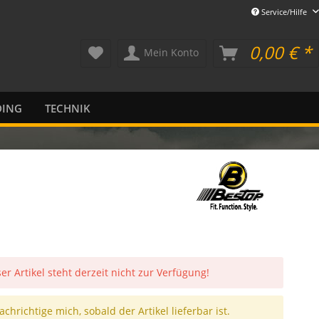
Service/Hilfe
0,00 € *
Mein Konto
DING
TECHNIK
er Artikel steht derzeit nicht zur Verfügung!
chrichtige mich, sobald der Artikel lieferbar ist.