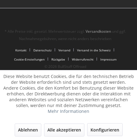
* Alle Preise inkl. gesetzl. Mehrwertsteuer zzgl.
Versandkosten
und ggf.
Nachnahmegebühren, wenn nicht anders beschrieben
Kontakt
Datenschutz
Versand
Versand in die Schweiz
Cookie-Einstellungen
Rückgabe
Widerrufsrecht
Impressum
© 2026 BullStuff Offroad
Diese Website benutzt Cookies, die für den technischen Betrieb
der Website erforderlich sind und stets gesetzt werden.
Andere Cookies, die den Komfort bei Benutzung dieser Website
erhöhen, der Direktwerbung dienen oder die Interaktion mit
anderen Websites und sozialen Netzwerken vereinfachen
sollen, werden nur mit deiner Zustimmung gesetzt.
Mehr Informationen
Ablehnen
Alle akzeptieren
Konfigurieren