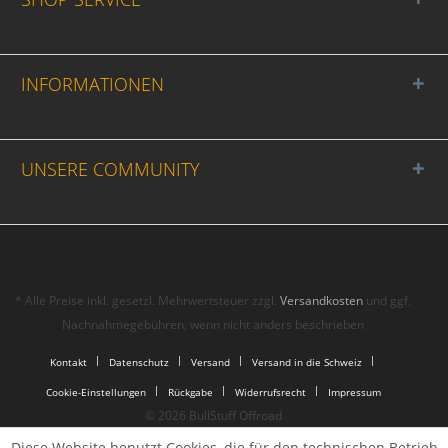
INFORMATIONEN
UNSERE COMMUNITY
* Alle Preise inkl. gesetzl. Mehrwertsteuer zzgl.
Versandkosten
und ggf.
Nachnahmegebühren, wenn nicht anders beschrieben
Kontakt
Datenschutz
Versand
Versand in die Schweiz
Cookie-Einstellungen
Rückgabe
Widerrufsrecht
Impressum
© 2026 BullStuff Offroad
Diese Website benutzt Cookies, die für den technischen Betrieb