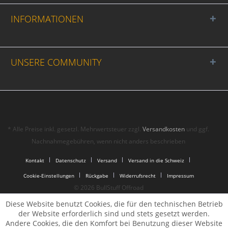
INFORMATIONEN
UNSERE COMMUNITY
* Alle Preise inkl. gesetzl. Mehrwertsteuer zzgl.
Versandkosten
und ggf.
Nachnahmegebühren, wenn nicht anders beschrieben
Kontakt
Datenschutz
Versand
Versand in die Schweiz
Cookie-Einstellungen
Rückgabe
Widerrufsrecht
Impressum
© 2026 BullStuff Offroad
Diese Website benutzt Cookies, die für den technischen Betrieb
der Website erforderlich sind und stets gesetzt werden.
Andere Cookies, die den Komfort bei Benutzung dieser Website