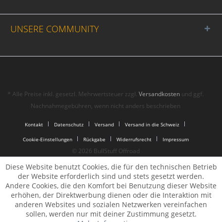
UNSERE COMMUNITY
* Alle Preise inkl. gesetzl. Mehrwertsteuer zzgl.
Versandkosten
und ggf.
Nachnahmegebühren, wenn nicht anders beschrieben
Kontakt
Datenschutz
Versand
Versand in die Schweiz
Cookie-Einstellungen
Rückgabe
Widerrufsrecht
Impressum
© 2026 BullStuff Offroad
Diese Website benutzt Cookies, die für den technischen Betrieb
der Website erforderlich sind und stets gesetzt werden.
Andere Cookies, die den Komfort bei Benutzung dieser Website
erhöhen, der Direktwerbung dienen oder die Interaktion mit
anderen Websites und sozialen Netzwerken vereinfachen
sollen, werden nur mit deiner Zustimmung gesetzt.