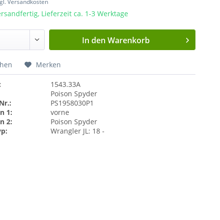
gl. Versandkosten
rsandfertig, Lieferzeit ca. 1-3 Werktage
In den
Warenkorb
chen
Merken
:
1543.33A
Poison Spyder
Nr.:
PS1958030P1
n 1:
vorne
n 2:
Poison Spyder
yp:
Wrangler JL: 18 -