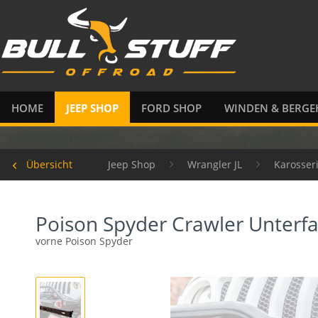
HOME
JEEP SHOP
FORD SHOP
WINDEN & BERGE
Übersicht
Jeep Shop
Wrangler JL
Karosser
Poison Spyder Crawler Unterf
vorne Poison Spyder