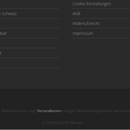
Cookie-Einstellungen
e Schweiz
AGB
Widerrufsrecht
dukt
Impressum
t
zl. Mehrwertsteuer zzgl.
Versandkosten
und ggf. Nachnahmegebühren, wenn nicht
© 2026 BullStuff Offroad