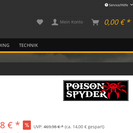
Service/Hilfe
0,00 € *
Mein Konto
DING
TECHNIK
8 € *
UVP:
469,98 € *
(ca. 14,00 € gespart)