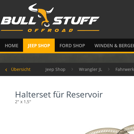
HOME
JEEP SHOP
FORD SHOP
WINDEN & BERGE
Übersicht
Jeep Shop
Wrangler JL
Fahrwerk
Halterset für Reservoir
2" x 1,5''