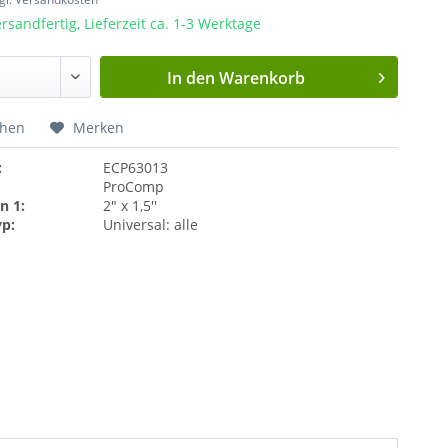
rsandfertig, Lieferzeit ca. 1-3 Werktage
In den
Warenkorb
chen
Merken
:
ECP63013
ProComp
n 1:
2" x 1,5''
yp:
Universal: alle