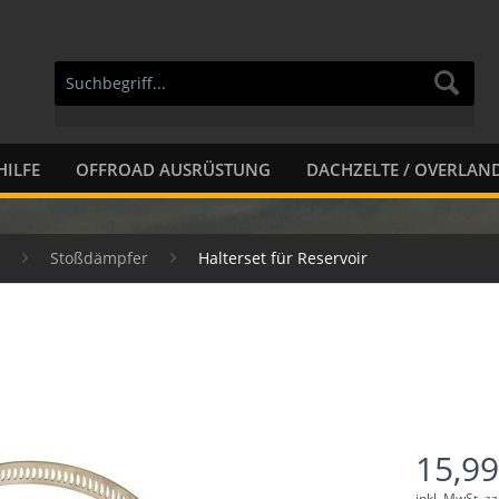
HILFE
OFFROAD AUSRÜSTUNG
DACHZELTE / OVERLAN
Stoßdämpfer
Halterset für Reservoir
15,99
inkl. MwSt.
zz