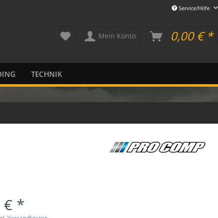
Service/Hilfe
0,00 € *
Mein Konto
DING
TECHNIK
 € *
gl. Versandkosten