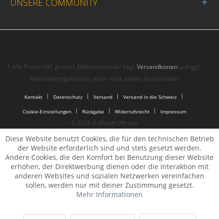
UNSERE COMMUNITY
* Alle Preise inkl. gesetzl. Mehrwertsteuer zzgl.
Versandkosten
und ggf.
Nachnahmegebühren, wenn nicht anders beschrieben
Kontakt
Datenschutz
Versand
Versand in die Schweiz
Cookie-Einstellungen
Rückgabe
Widerrufsrecht
Impressum
© 2026 BullStuff Offroad
Diese Website benutzt Cookies, die für den technischen Betrieb
der Website erforderlich sind und stets gesetzt werden.
Andere Cookies, die den Komfort bei Benutzung dieser Website
erhöhen, der Direktwerbung dienen oder die Interaktion mit
anderen Websites und sozialen Netzwerken vereinfachen
sollen, werden nur mit deiner Zustimmung gesetzt.
Mehr Informationen