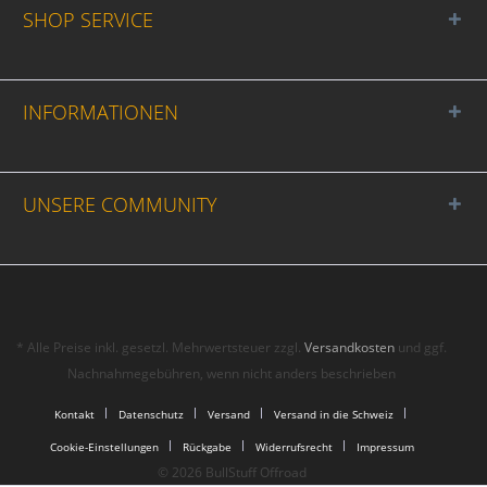
SHOP SERVICE
INFORMATIONEN
UNSERE COMMUNITY
* Alle Preise inkl. gesetzl. Mehrwertsteuer zzgl.
Versandkosten
und ggf.
Nachnahmegebühren, wenn nicht anders beschrieben
Kontakt
Datenschutz
Versand
Versand in die Schweiz
Cookie-Einstellungen
Rückgabe
Widerrufsrecht
Impressum
© 2026 BullStuff Offroad