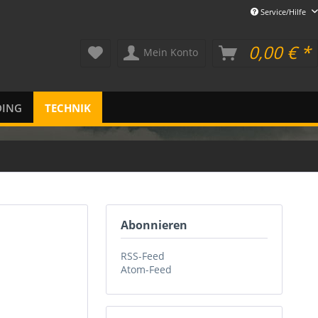
Service/Hilfe
0,00 € *
Mein Konto
DING
TECHNIK
Abonnieren
RSS-Feed
Atom-Feed