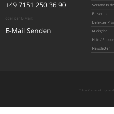
+49 7151 250 36 90
Versand in di
Bezahlen
oder per E-Mail:
Defektes Pro
E-Mail Senden
Rückgabe
Hilfe / Suppor
Newsletter
* Alle Preise inkl. geset