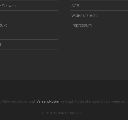
e Schweiz
AGB
Widerrufsrecht
dukt
Impressum
t
zl. Mehrwertsteuer zzgl.
Versandkosten
und ggf. Nachnahmegebühren, wenn nicht
© 2026 BullStuff Offroad