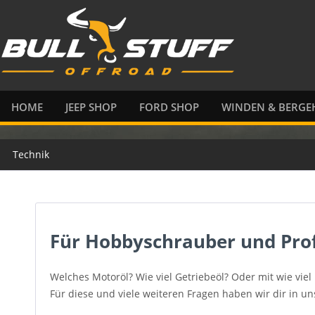
HOME
JEEP SHOP
FORD SHOP
WINDEN & BERGEH
Technik
Für Hobbyschrauber und Prof
Welches Motoröl? Wie viel Getriebeöl? Oder mit wie vi
Für diese und viele weiteren Fragen haben wir dir in u