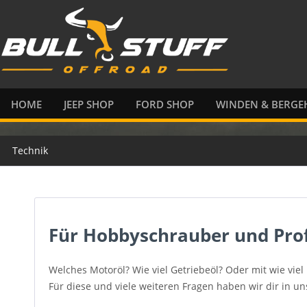
HOME
JEEP SHOP
FORD SHOP
WINDEN & BERGEH
Technik
Für Hobbyschrauber und Prof
Welches Motoröl? Wie viel Getriebeöl? Oder mit wie vi
Für diese und viele weiteren Fragen haben wir dir in u