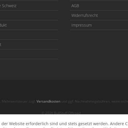
e Schweiz
AGB
Widerrufsrecht
dukt
Impressum
t
zl. Mehrwertsteuer zzgl.
Versandkosten
und ggf. Nachnahmegebühren, wenn nicht
© 2026 BullStuff Offroad
 der Website erforderlich sind und stets gesetzt werden. Andere C