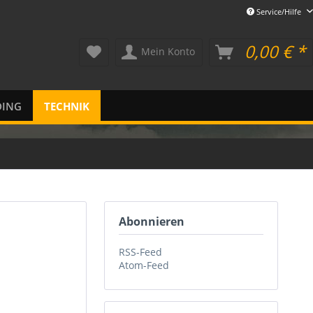
Service/Hilfe
0,00 € *
Mein Konto
DING
TECHNIK
Abonnieren
RSS-Feed
Atom-Feed