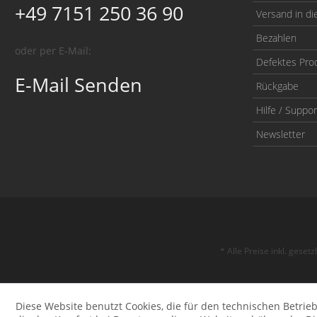
+49 7151 250 36 90
Versand in di
Bezahlen
oder per E-Mail:
Defektes Pro
E-Mail Senden
Rückgabe
Hilfe / Suppor
Newsletter
* Alle Preise inkl. geset
Diese Website benutzt Cookies, die für den technischen Betrieb